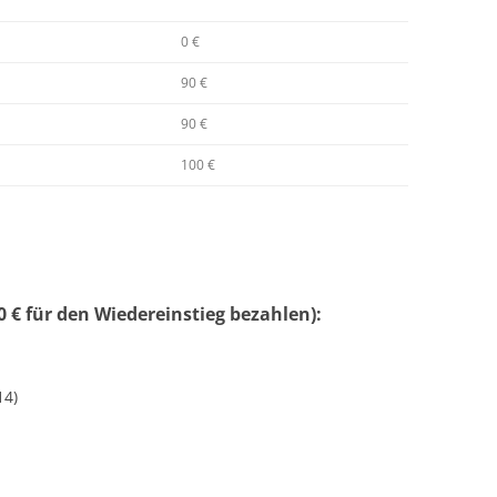
0 €
90 €
90 €
100 €
 € für den Wiedereinstieg bezahlen):
14)