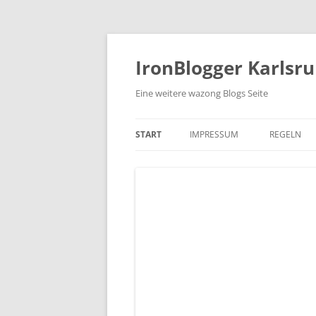
Zum
Inhalt
springen
IronBlogger Karlsr
Eine weitere wazong Blogs Seite
START
IMPRESSUM
REGELN