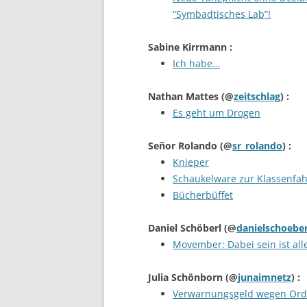
“Symbadtisches Lab”!
Sabine Kirrmann
:
Ich habe…
Nathan Mattes
(@
zeitschlag
) :
Es geht um Drogen
Señor Rolando
(@
sr_rolando
) :
Knieper
Schaukelware zur Klassenfah
Bücherbüffet
Daniel Schöberl
(@
danielschoeber
Movember: Dabei sein ist all
Julia Schönborn
(@
junaimnetz
) :
Verwarnungsgeld wegen Ordn