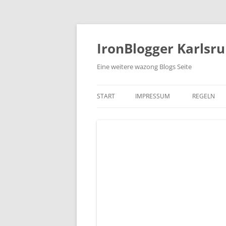
Zum
Inhalt
springen
IronBlogger Karlsr
Eine weitere wazong Blogs Seite
START
IMPRESSUM
REGELN