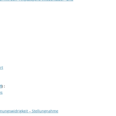
rt
l
) :
es
ungswidrigkeit – Stellungnahme