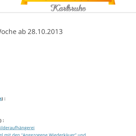
oche ab 28.10.2013
h
) :
) :
ilderaufhängerei
el mit den “Angezogene Wiederkäuer” und