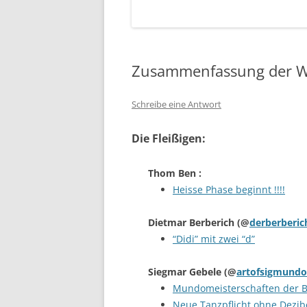
Zusammenfassung der W
Schreibe eine Antwort
Die Fleißigen:
Thom Ben
:
Heisse Phase beginnt !!!!
Dietmar Berberich
(@
derberberic
“Didi” mit zwei “d”
Siegmar Gebele
(@
artofsigmundo
Mundomeisterschaften der B
Neue Tanzpflicht ohne Dezib