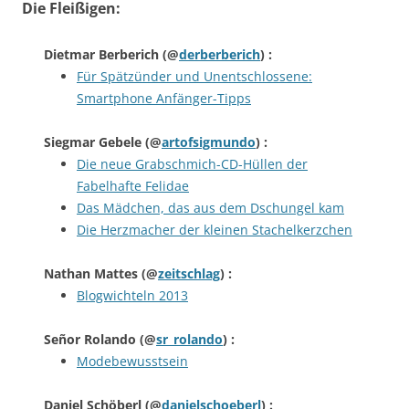
Die Fleißigen:
Dietmar Berberich
(@
derberberich
) :
Für Spätzünder und Unentschlossene:
Smartphone Anfänger-Tipps
Siegmar Gebele
(@
artofsigmundo
) :
Die neue Grabschmich-CD-Hüllen der
Fabelhafte Felidae
Das Mädchen, das aus dem Dschungel kam
Die Herzmacher der kleinen Stachelkerzchen
Nathan Mattes
(@
zeitschlag
) :
Blogwichteln 2013
Señor Rolando
(@
sr_rolando
) :
Modebewusstsein
Daniel Schöberl
(@
danielschoeberl
) :