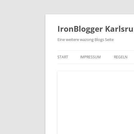
Zum
Inhalt
springen
IronBlogger Karlsr
Eine weitere wazong Blogs Seite
START
IMPRESSUM
REGELN