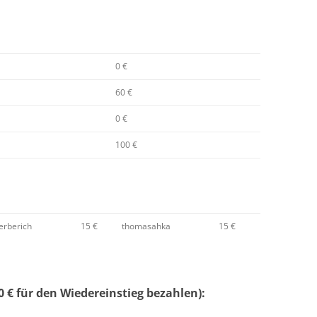
0 €
60 €
0 €
100 €
erberich
15 €
thomasahka
15 €
 € für den Wiedereinstieg bezahlen):