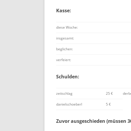
Kasse:
diese Woche:
insgesamt:
beglichen:
verfeiert:
Schulden:
zeitschlag
25 €
derb
danielschoeberl
5 €
Zuvor ausgeschieden (müssen 30