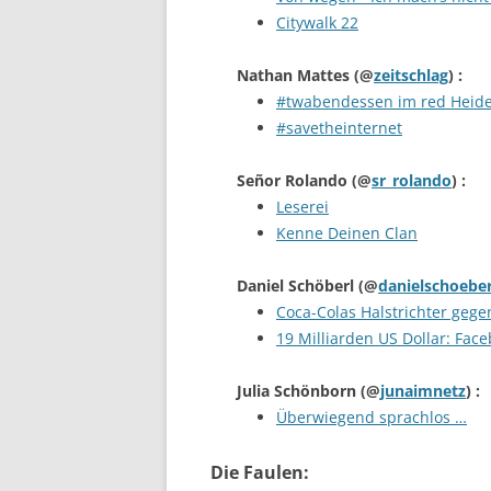
Citywalk 22
Nathan Mattes
(@
zeitschlag
) :
#twabendessen im red Heide
#savetheinternet
Señor Rolando
(@
sr_rolando
) :
Leserei
Kenne Deinen Clan
Daniel Schöberl
(@
danielschoeber
Coca-Colas Halstrichter gege
19 Milliarden US Dollar: Fac
Julia Schönborn
(@
junaimnetz
) :
Überwiegend sprachlos …
Die Faulen: