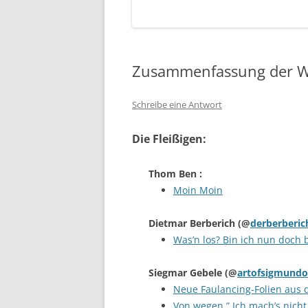
Zusammenfassung der W
Schreibe eine Antwort
Die Fleißigen:
Thom Ben
:
Moin Moin
Dietmar Berberich
(@
derberberic
Was’n los? Bin ich nun doch
Siegmar Gebele
(@
artofsigmundo
Neue Faulancing-Folien aus
Von wegen ” Ich mach’s nich