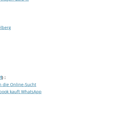
lberg
l
) :
n die Online-Sucht
ebook kauft WhatsApp