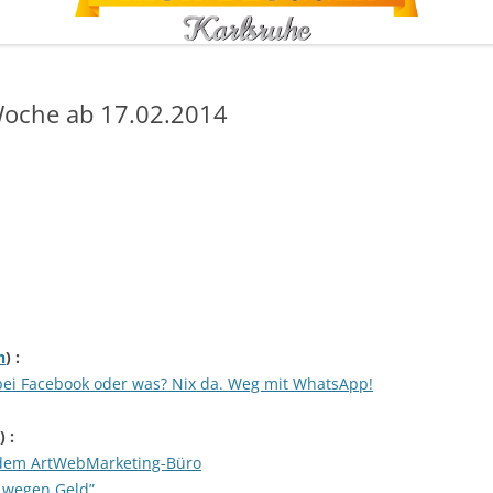
oche ab 17.02.2014
h
) :
 bei Facebook oder was? Nix da. Weg mit WhatsApp!
) :
 dem ArtWebMarketing-Büro
t wegen Geld”…