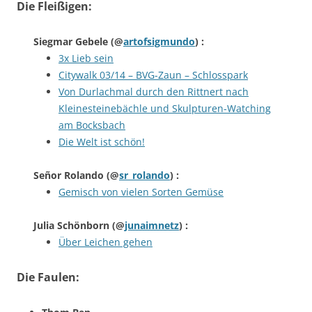
Die Fleißigen:
Siegmar Gebele
(@
artofsigmundo
) :
3x Lieb sein
Citywalk 03/14 – BVG-Zaun – Schlosspark
Von Durlachmal durch den Rittnert nach
Kleinesteinebächle und Skulpturen-Watching
am Bocksbach
Die Welt ist schön!
Señor Rolando
(@
sr_rolando
) :
Gemisch von vielen Sorten Gemüse
Julia Schönborn
(@
junaimnetz
) :
Über Leichen gehen
Die Faulen: