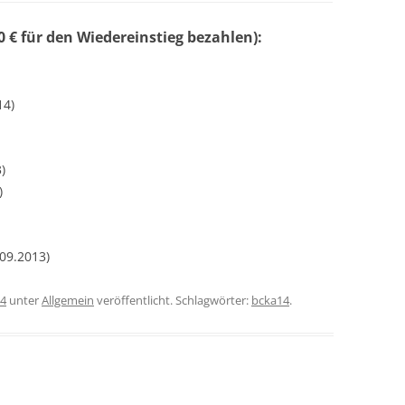
 € für den Wiedereinstieg bezahlen):
14)
)
)
09.2013)
14
unter
Allgemein
veröffentlicht. Schlagwörter:
bcka14
.