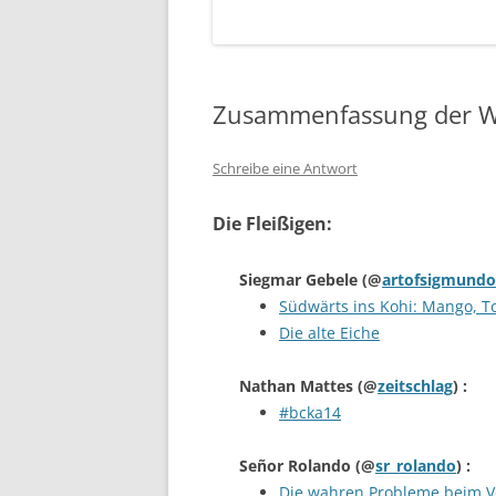
Zusammenfassung der W
Schreibe eine Antwort
Die Fleißigen:
Siegmar Gebele
(@
artofsigmundo
Südwärts ins Kohi: Mango, T
Die alte Eiche
Nathan Mattes
(@
zeitschlag
) :
#bcka14
Señor Rolando
(@
sr_rolando
) :
Die wahren Probleme beim V