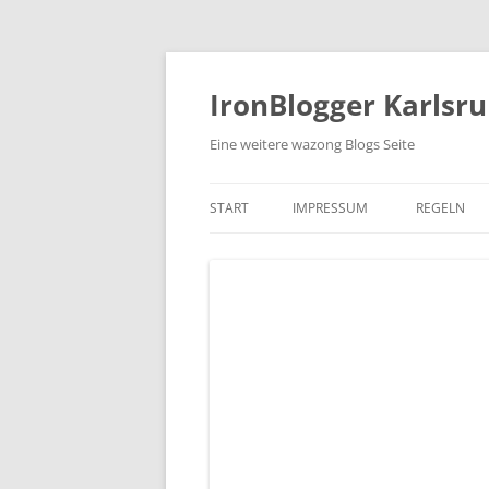
Zum
Inhalt
springen
IronBlogger Karlsr
Eine weitere wazong Blogs Seite
START
IMPRESSUM
REGELN